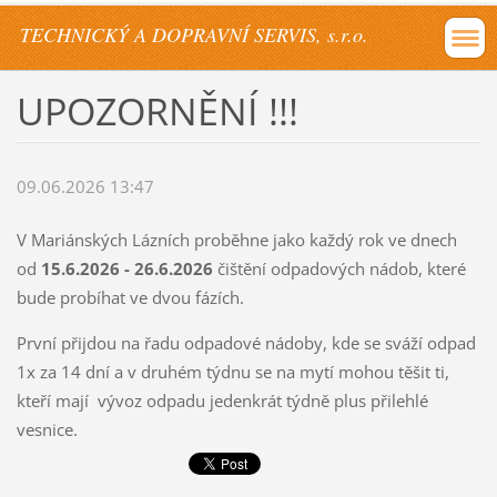
TECHNICKÝ A DOPRAVNÍ SERVIS, s.r.o.
UPOZORNĚNÍ !!!
09.06.2026 13:47
V Mariánských Lázních proběhne jako každý rok ve dnech
od
15.6.2026 - 26.6.2026
čištění odpadových nádob, které
bude probíhat ve dvou fázích.
První přijdou na řadu odpadové nádoby, kde se sváží odpad
1x za 14 dní a v druhém týdnu se na mytí mohou těšit ti,
kteří mají vývoz odpadu jedenkrát týdně plus přilehlé
vesnice.