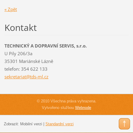
« Zpět
Kontakt
TECHNICKÝ A DOPRAVNÍ SERVIS, s.r.o.
U Pily 206/3a
35301 Mariánské Lázně
telefon: 354 622 133
sekretar
iat@tds-
ml.cz
© 2010 Všechna práva vyhrazena.
Vytvořeno službou
Webnode
Zobrazit:
Mobilní verzi
|
Standardní verzi