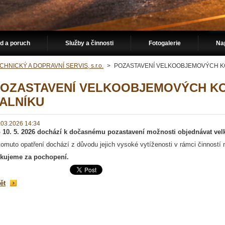
d a poruch
Služby a činnosti
Fotogalerie
Na
CHNICKÝ A DOPRAVNÍ SERVIS, s.r.o.
>
POZASTAVENÍ VELKOOBJEMOVÝCH K
OZASTAVENÍ VELKOOBJEMOVÝCH K
ALNÍKU
.03.2026 14:34
 10. 5. 2026 dochází k dočasnému pozastavení možnosti objednávat vel
tomuto opatření dochází z důvodu jejich vysoké vytíženosti v rámci činností 
kujeme za pochopení.
ět