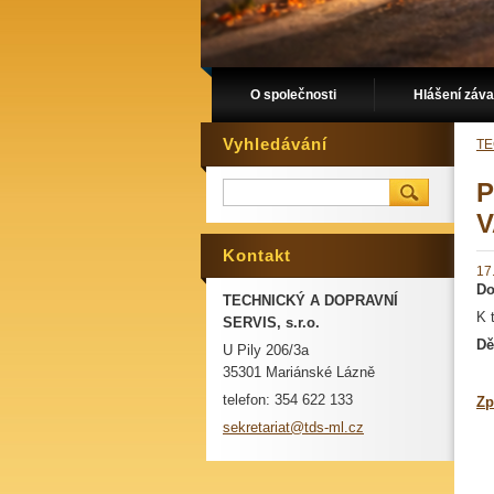
O společnosti
Hlášení záva
Vyhledávání
TE
P
V
Kontakt
17
Do
TECHNICKÝ A DOPRAVNÍ
K 
SERVIS, s.r.o.
Dě
U Pily 206/3a
35301 Mariánské Lázně
telefon: 354 622 133
Zp
sekretar
iat@tds-
ml.cz