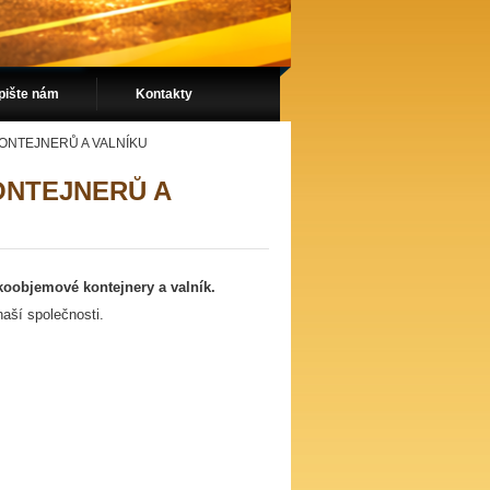
pište nám
Kontakty
ONTEJNERŮ A VALNÍKU
ONTEJNERŮ A
koobjemové kontejnery a valník.
naší společnosti.