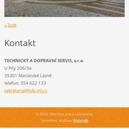
« Zpět
Kontakt
TECHNICKÝ A DOPRAVNÍ SERVIS, s.r.o.
U Pily 206/3a
35301 Mariánské Lázně
telefon: 354 622 133
sekretar
iat@tds-
ml.cz
© 2010 Všechna práva vyhrazena.
Vytvořeno službou
Webnode