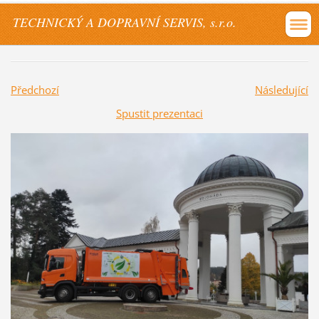
TECHNICKÝ A DOPRAVNÍ SERVIS, s.r.o.
Předchozí
Následující
Spustit prezentaci